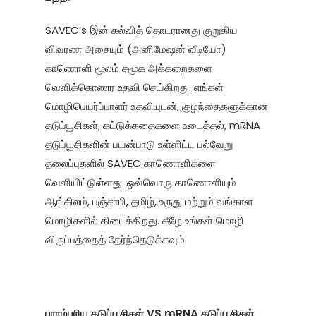
SAVEC’s இன் கல்வித் தொடரானது குறுகிய
விவரண அசையும் (அனிமேஷன் வீடியோ)
காணொளி மூலம் சமூக அக்கறைகளை
வெளிக்கொணர உதவி செய்கிறது. எங்கள்
மொழிபெயர்ப்பாளர் உதவியுடன், குழந்தைகளுக்கான
தடுப்பூசிகள், கட்டுக்கதைகளை உடைத்தல், mRNA
தடுப்பூசிகளின் பயன்பாடு உள்ளிட்ட பல்வேறு
தலைப்புகளில் SAVEC காணொளிகளை
வெளியிட்டுள்ளது. ஒவ்வொரு காணொளியும்
ஆங்கிலம், பஞ்சாபி, தமிழ், உருது மற்றும் வங்காள
மொழிகளில் கிடைக்கிறது. கீழே உங்கள் மொழி
விருப்பத்தைத் தேர்ந்தெடுக்கவும்.
பாரம்பரிய தடுப்பூசிகள் VS mRNA தடுப்பூசிகள்