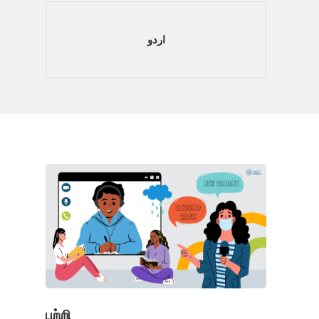
اردو
பற்றி